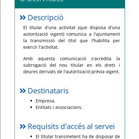
Per
qualsevol
Descripció
consulta
o
incidència,
El titular d'una activitat (que disposa d'una
si
us
autorització vigent) comunica a l'ajuntament
plau
la transmissió del títol que l'habilita per
poseu-
vos
exercir l'activitat.
en
contacte
amb
Amb aquesta comunicació s'acredita la
el
subrogació del nou titular en els drets i
vostre
ajuntament.
deures derivats de l'autorització prèvia vigent.
Destinataris
Empresa.
Entitats i associacions.
Requisits d'accés al servei
El titular transmetent ha de disposar de