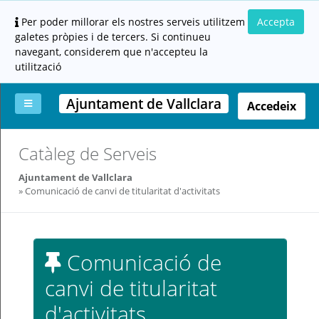
Per poder millorar els nostres serveis utilitzem
Accepta
galetes pròpies i de tercers. Si continueu
navegant, considerem que n'accepteu la
utilització
Ajuntament de Vallclara
Accedeix
La
Aportar
Carpeta
Altres
Ajuda
Catàleg de Serveis
meva
documentació
ciutadana
carpeta
(altres
Ajuntament de Vallclara
administracions)
Comunicació de canvi de titularitat d'activitats
Comunicació de
canvi de titularitat
Servei
prestat
d'activitats
per: