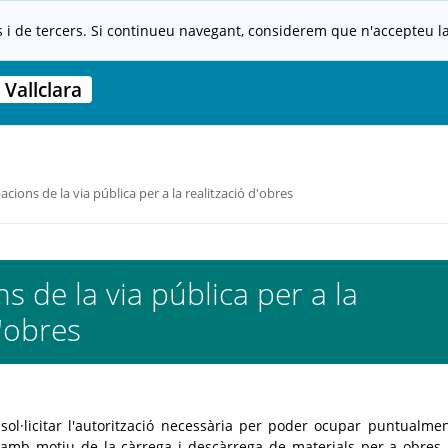
s i de tercers. Si continueu navegant, considerem que n'accepteu la 
Vallclara
cions de la via pública per a la realització d'obres
 de la via pública per a la
d'obres
sol·licitar l'autorització necessària per poder ocupar puntualme
a amb motiu de la càrrega i descàrrega de materials per a obres