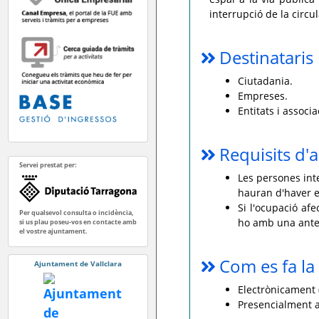
interrupció de la circu
Destinataris
Ciutadania.
Empreses.
Entitats i associa
Requisits d'a
Servei prestat per:
Les persones int
hauran d'haver e
Si l'ocupació afe
Per qualsevol consulta o incidència,
ho amb una ante
si us plau poseu-vos en contacte amb
el vostre ajuntament.
Com es fa la 
Ajuntament de Vallclara
Electrònicament (
Presencialment a