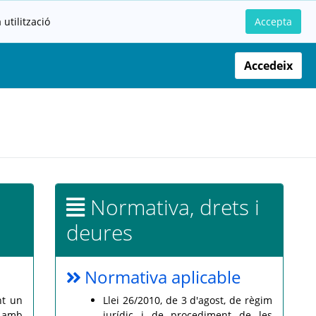
utilització
Accepta
Accedeix
Normativa, drets i
deures
Normativa aplicable
nt un
Llei 26/2010, de 3 d'agost, de règim
, amb
jurídic i de procediment de les