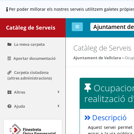
Per poder millorar els nostres serveis utilitzem galetes pròpie
Ajuntament de 
Catàleg de Serveis
La meva carpeta
Catàleg de Serveis
Ajuntament de Vallclara
Ocupa
Aportar documentació
Carpeta ciutadana
(altres administracions)
Ocupacions
Altres
realització 
Ajuda
Descripció
Aquest servei permet 
espai a la via públic