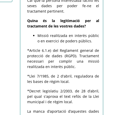
Cal que la persona interessada faciliti les
seves dades per poder fe-ne el
tractament pertinent.
Quina és la legitimació per al
tractament de les vostres dades?
Missió realitzada en interès públic
o en exercici de poders públics.
*Article 6.1.e) del Reglament general de
protecció de dades (RGPD). Tractament
necessari per complir una missió
realitzada en interès públic.
*Llei 7/1985, de 2 d'abril, reguladora de
les bases de règim local.
*Decret legislatiu 2/2003, de 28 d’abril,
pel qual s'aprova el text refós de la Llei
municipal i de règim local.
La manca d’aportació d’aquestes dades