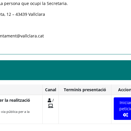
a persona que ocupi la Secretaria.
ta, 12 – 43439 Vallclara
untament@vallclara.cat
Canal
Terminis presentació
Accio
r la realització
/
Inicia
petici
via pública per a la