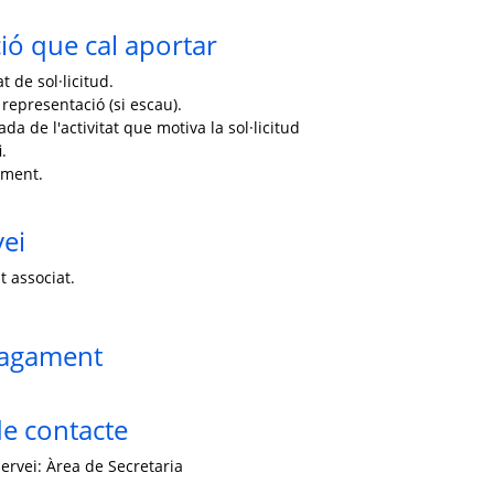
ó que cal aportar
 de sol·licitud.
 representació (si escau).
ada de l'activitat que motiva la sol·licitud
i.
ament.
vei
t associat.
pagament
e contacte
ervei: Àrea de Secretaria