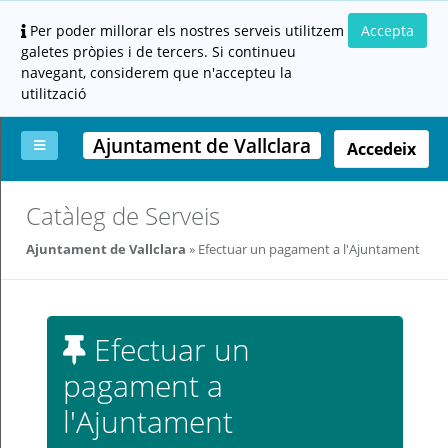
Per poder millorar els nostres serveis utilitzem
Accepta
galetes pròpies i de tercers. Si continueu
navegant, considerem que n'accepteu la
utilització
Ajuntament de Vallclara
Accedeix
La
Aportar
Carpeta
Altres
Ajuda
Catàleg de Serveis
meva
documentació
ciutadana
carpeta
(altres
Ajuntament de Vallclara
Efectuar un pagament a l'Ajuntament
administracions)
Efectuar un
pagament a
Servei
l'Ajuntament
prestat
per: