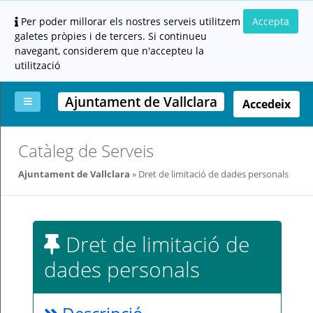
Per poder millorar els nostres serveis utilitzem
Accepta
galetes pròpies i de tercers. Si continueu
navegant, considerem que n'accepteu la
utilització
Ajuntament de Vallclara
Accedeix
La
Aportar
Carpeta
Altres
Ajuda
Catàleg de Serveis
meva
documentació
ciutadana
carpeta
(altres
Ajuntament de Vallclara
Dret de limitació de dades personals
administracions)
Dret de limitació de
dades personals
Servei
prestat
per: