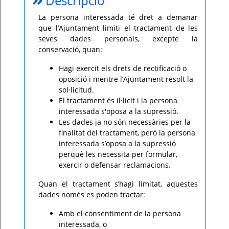
Descripció
Per
La persona interessada té dret a demanar
qualsevol
que l’Ajuntament limiti el tractament de les
consulta
o
seves dades personals, excepte la
incidència,
si
conservació, quan:
us
plau
Hagi exercit els drets de rectificació o
poseu-
vos
oposició i mentre l’Ajuntament resolt la
en
contacte
sol·licitud.
amb
El tractament és il·lícit i la persona
el
vostre
interessada s'oposa a la supressió.
ajuntament.
Les dades ja no són necessàries per la
finalitat del tractament, però la persona
interessada s’oposa a la supressió
perquè les necessita per formular,
exercir o defensar reclamacions.
Quan el tractament s’hagi limitat, aquestes
dades només es poden tractar:
Amb el consentiment de la persona
interessada, o