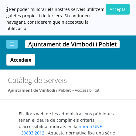
Per poder millorar els nostres serveis utilitzem
Accepta
galetes pròpies i de tercers. Si continueu
navegant, considerem que n'accepteu la
utilització
Ajuntament de Vimbodi i Poblet
Accedeix
La
Aportar
Carpeta
Altres
Ajuda
meva
documentació
ciutadana
carpeta
(altres
administracions)
Catàleg de Serveis
Ajuntament de Vimbodi i Poblet
Acccessibilitat
Els llocs web de les administracions públiques
tenen el deure de complir els criteris
Servei
d'accessibilitat indicats en la
norma UNE
prestat
per:
139803:2012
. Aquesta normativa fixa una sèrie