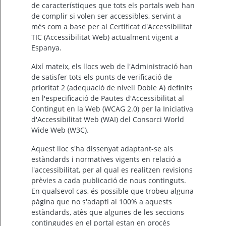
de característiques que tots els portals web han
Per
de complir si volen ser accessibles, servint a
qualsevol
més com a base per al Certificat d'Accessibilitat
consulta
o
TIC (Accessibilitat Web) actualment vigent a
incidència,
Espanya.
si
us
plau
Així mateix, els llocs web de l'Administració han
poseu-
vos
de satisfer tots els punts de verificació de
en
contacte
prioritat 2 (adequació de nivell Doble A) definits
amb
en l'especificació de Pautes d'Accessibilitat al
el
vostre
Contingut en la Web (WCAG 2.0) per la Iniciativa
ajuntament.
d'Accessibilitat Web (WAI) del Consorci World
Wide Web (W3C).
Aquest lloc s'ha dissenyat adaptant-se als
estàndards i normatives vigents en relació a
l'accessibilitat, per al qual es realitzen revisions
prèvies a cada publicació de nous continguts.
En qualsevol cas, és possible que trobeu alguna
pàgina que no s'adapti al 100% a aquests
estàndards, atès que algunes de les seccions
contingudes en el portal estan en procés