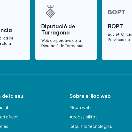
Diputació de
BOPT
ència
Tarragona
Butlletí Oficia
blica de
Província de
Web corporativa de la
i clara
Diputació de Tarragona
 de la seu
Sobre el lloc web
icial
Mapa web
ri oficial
Accessibilitat
cies
Requisits tecnològics