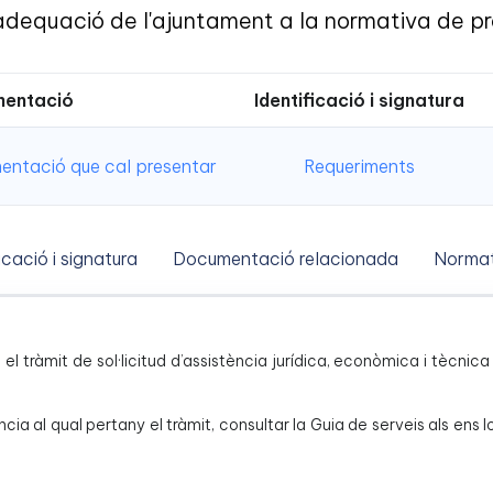
'adequació de l'ajuntament a la normativa de p
entació
Identificació i signatura
ntació que cal presentar
Requeriments
icació i signatura
Documentació relacionada
Normat
és el tràmit de sol·licitud d’assistència jurídica, econòmica i tècn
ncia al qual pertany el tràmit, consultar la Guia de serveis als ens 