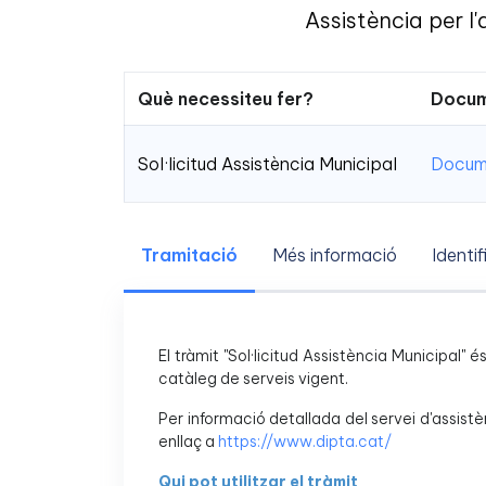
Assistència per l
Què necessiteu fer?
Docum
Sol·licitud Assistència Municipal
Docume
Tramitació
Més informació
Identif
El tràmit "Sol·licitud Assistència Municipal" 
catàleg de serveis vigent.
Per informació detallada del servei d'assistè
enllaç a
https://www.dipta.cat/
Qui pot utilitzar el tràmit