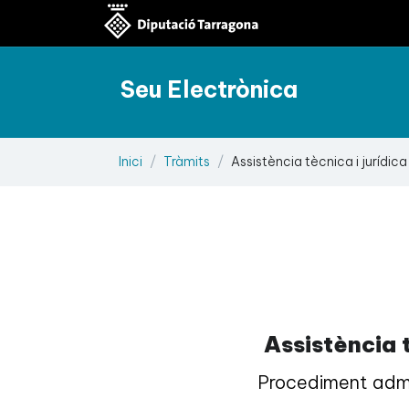
Seu Electrònica
Inici
Tràmits
Assistència tècnica i jurídica
Assistència 
Procediment admin