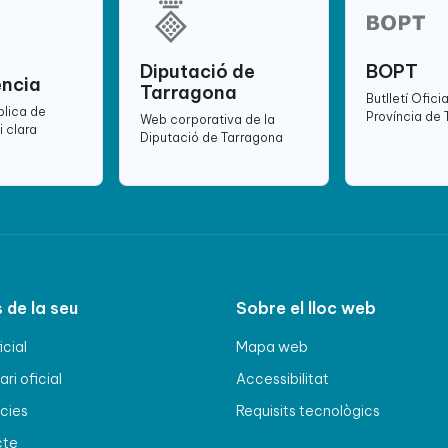
Diputació de
BOPT
ència
Tarragona
Butlletí Oficia
blica de
Província de
Web corporativa de la
i clara
Diputació de Tarragona
 de la seu
Sobre el lloc web
icial
Mapa web
ri oficial
Accessibilitat
cies
Requisits tecnològics
cte