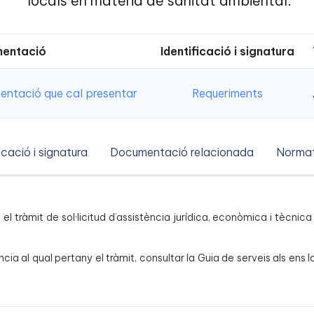
locals en matèria de sanitat ambiental.
entació
Identificació i signatura
ntació que cal presentar
Requeriments
icació i signatura
Documentació relacionada
Normat
és el tràmit de sol·licitud d’assistència jurídica, econòmica i tècn
ncia al qual pertany el tràmit, consultar la Guia de serveis als ens 