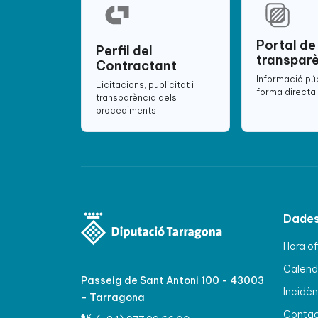
Portal de
Perfil del
transpar
Contractant
Informació pú
Licitacions, publicitat i
forma directa 
transparència dels
procediments
Dades
Hora of
Calenda
Passeig de Sant Antoni 100 - 43003
Incidèn
- Tarragona
Conta