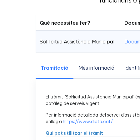
funcionaris o 
Què necessiteu fer?
Docum
Sol·licitud Assistència Municipal
Docume
Tramitació
Més informació
Identif
El tràmit "Sol·licitud Assistència Municipal" 
catàleg de serveis vigent.
Per informació detallada del servei d'assistè
enllaç a
https://www.dipta.cat/
Qui pot utilitzar el tràmit