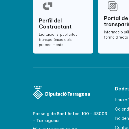
Portal de
Perfil del
transpar
Contractant
Informació pú
Licitacions, publicitat i
forma directa 
transparència dels
procediments
Dades
Hora of
Calenda
Passeig de Sant Antoni 100 - 43003
Incidèn
- Tarragona
Conta