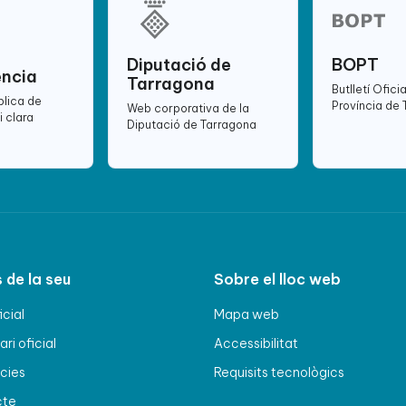
Diputació de
BOPT
ència
Tarragona
Butlletí Oficia
blica de
Província de
Web corporativa de la
i clara
Diputació de Tarragona
 de la seu
Sobre el lloc web
icial
Mapa web
ri oficial
Accessibilitat
cies
Requisits tecnològics
cte