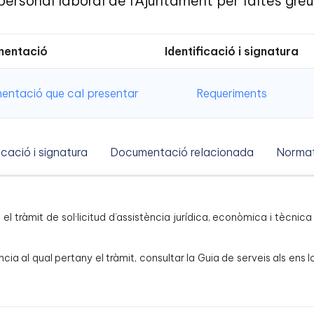
personal laboral de l'Ajuntament per faltes greu
entació
Identificació i signatura
ntació que cal presentar
Requeriments
icació i signatura
Documentació relacionada
Normat
és el tràmit de sol·licitud d’assistència jurídica, econòmica i tècn
ncia al qual pertany el tràmit, consultar la Guia de serveis als ens 